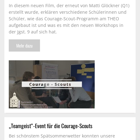
In diesem neuen Film, der erneut von Matti Glöckner (Q1)
erstellt wurde, erklären verschiedene Schülerinnen und
Schüler, wie das Courage-Scout-Programm am THEO
aufgebaut ist und was es mit den neuen Workshops in
der Jgst. 9 auf sich hat.
Mehr dazu
„Teamgeist“-Event für die Courage-Scouts
Bei schönstem Spätsommerwetter konnten unsere