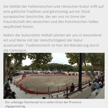
Die Vielfalt der hellenistischen und römischen Kultur trifft auf
eine gallische Tradition und gleichzeitig auf ein Stück
europäischer Geschichte, der wir uns im Sinne der
Freundschaft des deutschen und des französischen Volkes
verpflichtet fühlen.
Neben der kulturellem Vielfalt setzten wir uns in besonderer
Art und Weise mit der Vielschichtigkeit der Natur
auseinander. Traditionsreich ist hier die Wanderung durch
die Camargue.
Der unblutige Stierkampf ist in vielen Orten der Provence
allgegenwärtig.