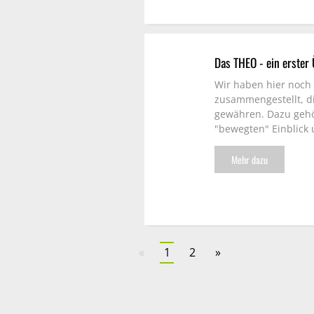
Das THEO - ein erster
Wir haben hier noch 
zusammengestellt, di
gewähren. Dazu gehör
"bewegten" Einblick 
Mehr dazu
«
1
2
»