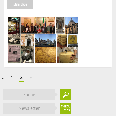
Mehr dazu
«
1
2
»
Suche
Newsletter