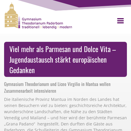
Viel mehr als Parmesan und Dolce Vita –
Jugendaustausch stärkt europäischen
Gedanken
Gymnasium Theodorianum und Liceo Virgilio in Mantua wollen
Zusammenarbeit intensivieren
Die italienische Provinz Mantua im Norden des Landes hat
seinen Besuchern viel zu bieten: geschichtsreiche Architektur,
wunderschöne Landschaften, die Nähe zu den Städten
Venedig und Mailand – und hier wird der berühmte Parmesan
„Grana Padano“ hergestellt. Den durften die Gäste aus
Paderborn, die Schulleiterin des Gymnasium Theodorianum