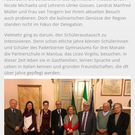
Nicole Michaelis und Lehrerin Ulrike Gossen, Landrat Manfred
Müller und Frau van Tongern bei ihrem aktuellen Besuch
auch probieren. Doch die kulinarischen Genüsse der Region
standen nicht im Fokus der Delegation.
Vielmehr ging es darum, den Schüleraustausch zu
intensivieren. Denn schon etliche Jahre können Schülerinnen
und Schüler des Paderborner Gymnasiums für drei Monate
die Partnerschule in Mantua, das Liceo Virgilio, besuchen. In
dieser Zeit leben sie in Gastfamilien, lernen Sprache und
Leben in Italien kennen und gründen Freundschaften, die oft
über Jahre gepflegt werden.