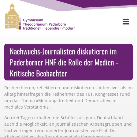
Nachwuchs-Journalisten diskutieren im
Paderborner HNF die Rolle der Medien -
Kritische Beobachter
Recherchieren, reflektieren und diskutieren – intensiver als im
Alltag hinterfragen die Teilnehmer des 161. Kongresses rund
um das Thema »Meinungsfreiheit und Demokratie« ihr
mediales Verständnis.
An drei Tagen erhalten die Schüler aus ganz Deutschland
auch die Möglichkeit, an journalistischen Arbeitsgruppen und
Fachvorträgen renommierter Journalisten wie Prof. Dr.
Michael Haller, der über die mediale Verantwortung