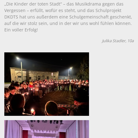
„Die Kinder der toten Stadt“ – das Musikdrama gegen das
Vergessen – erfüllt, wofür es steht, und das Schulprojekt
DKDTS hat uns außerdem eine Schulgemeinschaft geschenkt,
auf die wir stolz sein, und in der wir uns wohl fühlen können.
Ein voller Erfolg!
Julika Stadler, 10a