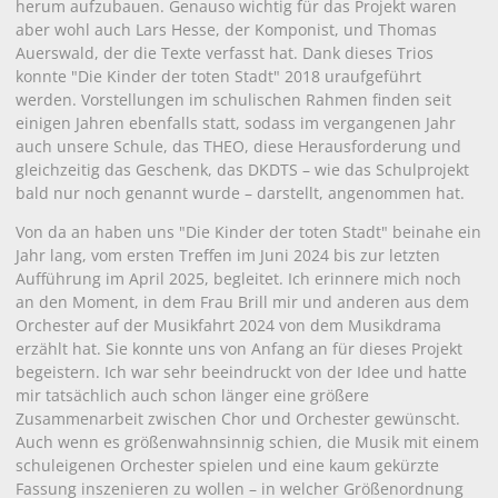
herum aufzubauen. Genauso wichtig für das Projekt waren
aber wohl auch Lars Hesse, der Komponist, und Thomas
Auerswald, der die Texte verfasst hat. Dank dieses Trios
konnte "Die Kinder der toten Stadt" 2018 uraufgeführt
werden. Vorstellungen im schulischen Rahmen finden seit
einigen Jahren ebenfalls statt, sodass im vergangenen Jahr
auch unsere Schule, das THEO, diese Herausforderung und
gleichzeitig das Geschenk, das DKDTS – wie das Schulprojekt
bald nur noch genannt wurde – darstellt, angenommen hat.
Von da an haben uns "Die Kinder der toten Stadt" beinahe ein
Jahr lang, vom ersten Treffen im Juni 2024 bis zur letzten
Aufführung im April 2025, begleitet. Ich erinnere mich noch
an den Moment, in dem Frau Brill mir und anderen aus dem
Orchester auf der Musikfahrt 2024 von dem Musikdrama
erzählt hat. Sie konnte uns von Anfang an für dieses Projekt
begeistern. Ich war sehr beeindruckt von der Idee und hatte
mir tatsächlich auch schon länger eine größere
Zusammenarbeit zwischen Chor und Orchester gewünscht.
Auch wenn es größenwahnsinnig schien, die Musik mit einem
schuleigenen Orchester spielen und eine kaum gekürzte
Fassung inszenieren zu wollen – in welcher Größenordnung