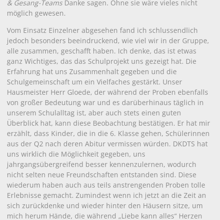
& Gesang-Teams
Danke sagen. Ohne sie wäre vieles nicht
möglich gewesen.
Vom Einsatz Einzelner abgesehen fand ich schlussendlich
jedoch besonders beeindruckend, wie viel wir in der Gruppe,
alle zusammen, geschafft haben. Ich denke, das ist etwas
ganz Wichtiges, das das Schulprojekt uns gezeigt hat. Die
Erfahrung hat uns Zusammenhalt gegeben und die
Schulgemeinschaft um ein Vielfaches gestärkt. Unser
Hausmeister Herr Gloede, der während der Proben ebenfalls
von großer Bedeutung war und es darüberhinaus täglich in
unserem Schulalltag ist, aber auch stets einen guten
Überblick hat, kann diese Beobachtung bestätigen. Er hat mir
erzählt, dass Kinder, die in die 6. Klasse gehen, Schülerinnen
aus der Q2 nach deren Abitur vermissen würden. DKDTS hat
uns wirklich die Möglichkeit gegeben, uns
jahrgangsübergreifend besser kennenzulernen, wodurch
nicht selten neue Freundschaften entstanden sind. Diese
wiederum haben auch aus teils anstrengenden Proben tolle
Erlebnisse gemacht. Zumindest wenn ich jetzt an die Zeit an
sich zurückdenke und wieder hinter den Häusern sitze, um
mich herum Hände, die während „Liebe kann alles“ Herzen