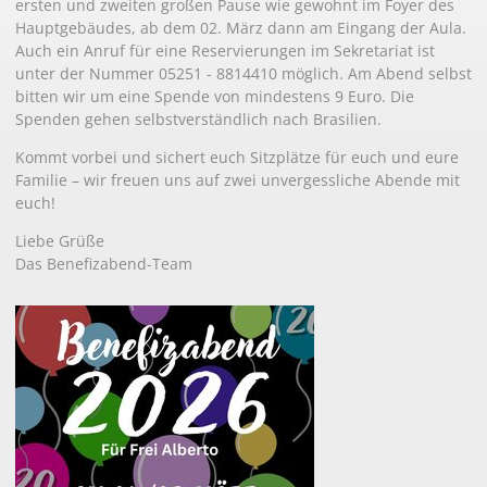
ersten und zweiten großen Pause wie gewohnt im Foyer des
Hauptgebäudes, ab dem 02. März dann am Eingang der Aula.
Auch ein Anruf für eine Reservierungen im Sekretariat ist
unter der Nummer 05251 - 8814410 möglich. Am Abend selbst
bitten wir um eine Spende von mindestens 9 Euro. Die
Spenden gehen selbstverständlich nach Brasilien.
Kommt vorbei und sichert euch Sitzplätze für euch und eure
Familie – wir freuen uns auf zwei unvergessliche Abende mit
euch!
Liebe Grüße
Das Benefizabend-Team