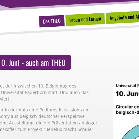
Angebote und Ak
Leben und Lernen
Das THEO
0. Juni - auch am THEO
det der inzwischen 10. Belgientag des
Universität Paderborn statt. Und auch das
viert.
hr in der Aula eine Podiumsdiskussion zum
nomy aus belgisch-deutscher Perspektive"
eine Ausstellung, die die Präsentation analoger
mskoffer zum Projekt "Benelux macht Schule"