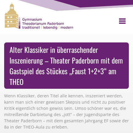
Alter Klassiker in überraschender
Inszenierung – Theater Paderborn mit dem
Gastspiel des Stückes „Faust 1+2+3“ am
THEO
Wenn Klassiker, deren Titel alle kennen, inszeniert werden,
kann man sich einer gewissen Skepsis und nicht zu positiver
Kritik eigentlich schon gewiss sein. Umso schöner war es, die
mitreißende Darbietung des „jott“ – der Jugendsparte des
Theater Paderborn – mit dem gesamten Jahrgang EF sowie der
8a in der THEO-Aula zu erleben.